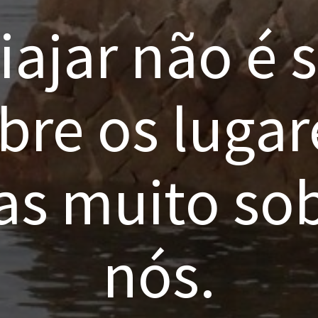
iajar não é 
bre os lugar
s muito so
nós.