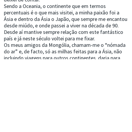
Sendo a Oceania, o continente que em termos
percentuais é o que mais visitei, a minha paixão foi a
Ásia e dentro da Ásia o Japão, que sempre me encantou
desde miúdo, e onde passei a viver na década de 90.
Desde aí mantive sempre relação com este fantástico
país e já neste século voltei para me fixar.
Os meus amigos da Mongólia, chamam-me o “nómada
do ar” e, de facto, só as milhas feitas para a Ásia, não
incluindo viagens para outros continentes, daria para
várias viagens de ida e volta à lua…
Agora numa fase diferente da minha vida, porque não
partilhar este gosto pelas viagens com os outros?