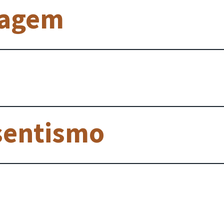
viagem
sentismo
tá incluído nos p