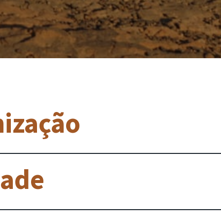
nização
dade