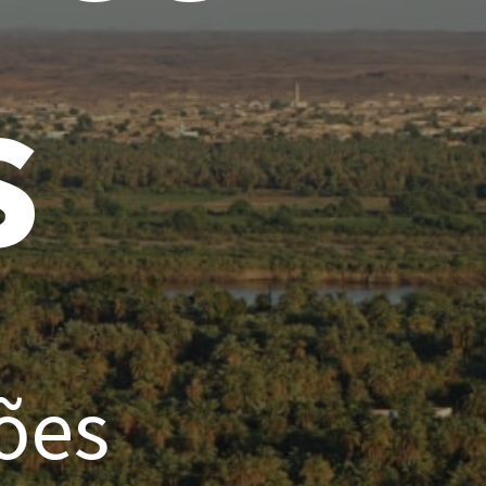
s
ões