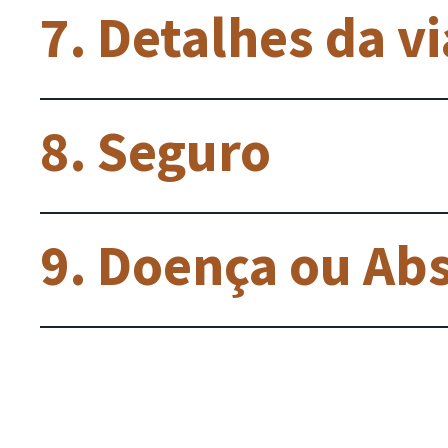
7. Detalhes da 
8. Seguro
9. Doença ou Ab
10. O que não es
viagem