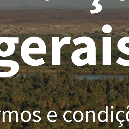
gerai
rmos e condiç